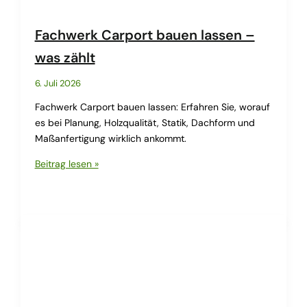
Fachwerk Carport bauen lassen –
was zählt
6. Juli 2026
Fachwerk Carport bauen lassen: Erfahren Sie, worauf
es bei Planung, Holzqualität, Statik, Dachform und
Maßanfertigung wirklich ankommt.
Fachwerk
Beitrag lesen »
Carport
bauen
lassen
–
was
zählt