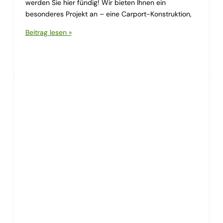
werden Sie hier fündig! Wir bieten Ihnen ein
besonderes Projekt an – eine Carport-Konstruktion,
Sonderangebot
Beitrag lesen »
Carport
3,45×8,68m
2,50m
Durchfahrt