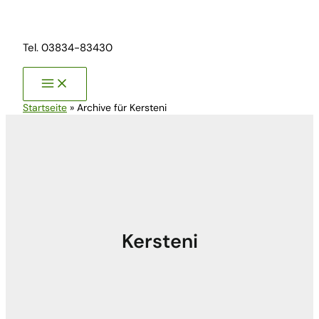
Zum
Inhalt
springen
Tel. 03834-83430
Startseite
»
Archive für Kersteni
Kersteni