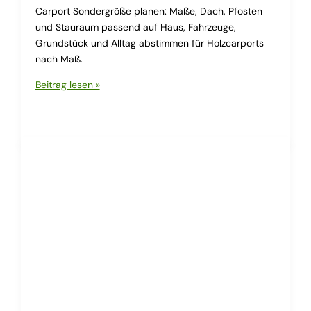
Carport Sondergröße planen: Maße, Dach, Pfosten
und Stauraum passend auf Haus, Fahrzeuge,
Grundstück und Alltag abstimmen für Holzcarports
nach Maß.
Carport
Beitrag lesen »
Sondergröße
planen
und
passend
bauen