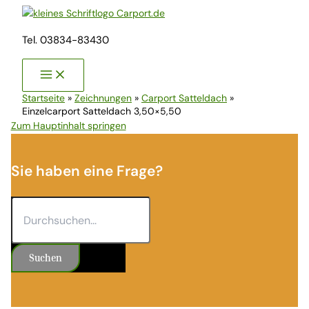
Zum
Inhalt
Tel. 03834-83430
springen
Startseite
»
Zeichnungen
»
Carport Satteldach
»
Einzelcarport Satteldach 3,50×5,50
Zum Hauptinhalt springen
Sie haben eine Frage?
Suchen